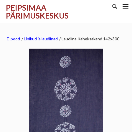
PEIPSIMAA
PÄRIMUSKESKUS
E-pood
/
Linikud ja laudlinad
/
Laudlina Kaheksakand 142x300