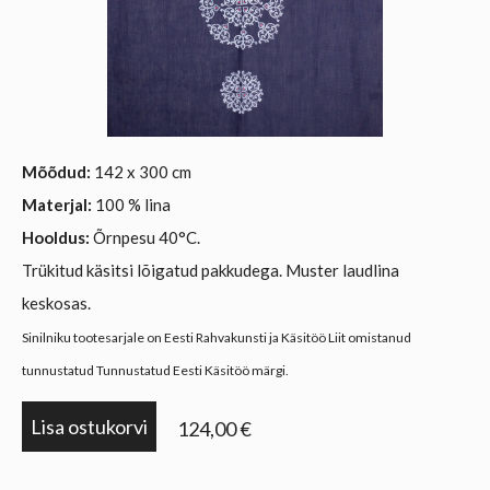
Mõõdud:
142 x 300 cm
Materjal:
100 % lina
Hooldus:
Õrnpesu 40
°C
.
Trükitud käsitsi lõigatud pakkudega. Muster laudlina
keskosas.
Sinilniku tootesarjale on Eesti Rahvakunsti ja Käsitöö Liit omistanud
tunnustatud Tunnustatud Eesti Käsitöö märgi.
Lisa ostukorvi
124,00 €