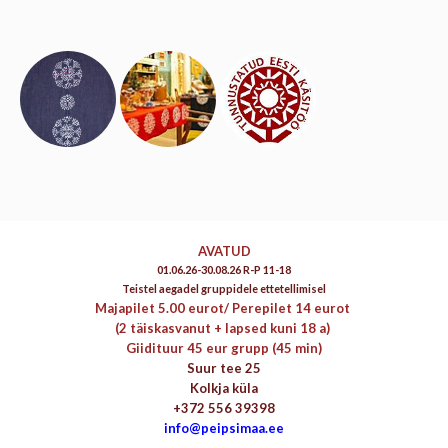
AVATUD
01.06.26-30.08.26 R-P 11-18
Teistel aegadel gruppidele ettetellimisel
Majapilet 5.00 eurot/
Perepilet 14 eurot
(2 täiskasvanut + lapsed kuni 18 a)
Giidituur 45 eur grupp (45 min)
Suur tee 25
Kolkja küla
+372 556 39398
info@peipsimaa.ee