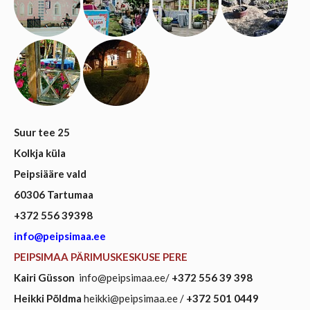
Suur tee 25
Kolkja küla
Peipsiääre vald
60306 Tartumaa
+372 556 39398
info@peipsimaa.ee
PEIPSIMAA PÄRIMUSKESKUSE PERE
Kairi Güsson
info@peipsimaa.ee/
+372 556 39 398
Heikki Põldma
heikki@peipsimaa.ee /
+372 501 0449