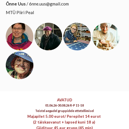
Õnne Uus
/ 6nne.uus@gmail.com
MTÜ Piiri Peal
AVATUD
01.06.26-30.08.26 R-P 11-18
Teistel aegadel gruppidele ettetellimisel
Majapilet 5.00 eurot/
Perepilet 14 eurot
(2 täiskasvanut + lapsed kuni 18 a)
Giidituur 45 eur grupp (45 min)