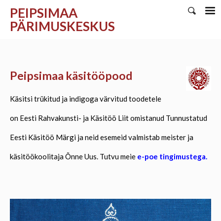
PEIPSIMAA
PÄRIMUSKESKUS
Peipsimaa käsitööpo
o
d
Käsitsi trükitud ja indigoga värvitud toodetele
on Eesti Rahvakunsti- ja Käsitöö Liit omistanud Tunnustatud
Eesti Käsitöö Märgi ja neid esemeid valmistab meister ja
käsitöökoolitaja Õnne Uus.
Tutvu meie
e-poe tingimustega.