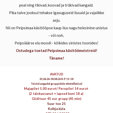
peal ning tikivad, koovad ja trükivad kangaid.
Pika talve jooksul tehakse igasuguseid ilusaid ja vajalikke
asju.
Nii on Peipsimaa käsitööpoe kaup ilus nagu helesinine unistus
- või noh,
Peipsiäärse elu moodi - kõikides sinistes toonides!
Ostudega toetad Peipsimaa käsitöömeistreid!
Täname!
AVATUD
01.06.26-30.08.26 R-P 11-18
Teistel aegadel gruppidele ettetellimisel
Majapilet 5.00 eurot/
Perepilet 14 eurot
(2 täiskasvanut + lapsed kuni 18 a)
Giidituur 45 eur grupp (45 min)
Suur tee 25
Kolkja küla