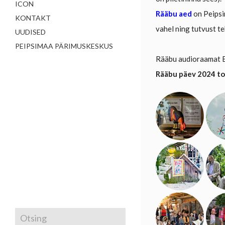
ICON
Rääbu aed
on Peipsi
KONTAKT
vahel ning tutvust te
UUDISED
PEIPSIMAA PÄRIMUSKESKUS
Rääbu audioraamat E
Rääbu päev 2024 toi