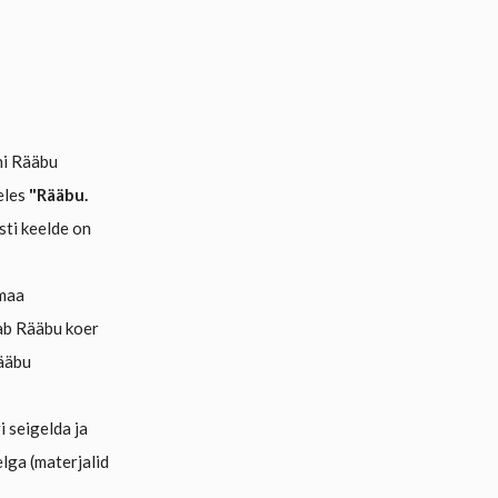
ni Rääbu
eles
"Rääbu.
esti keelde on
amaa
vab Rääbu koer
Rääbu
 seigelda ja
lga (materjalid