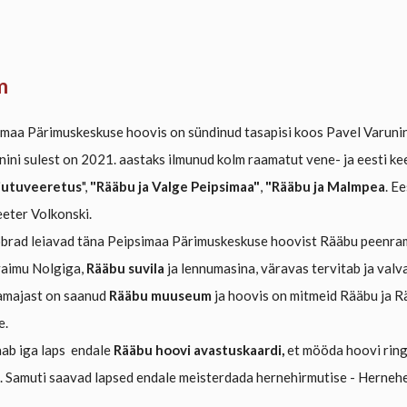
m
maa Pärimuskeskuse hoovis on sündinud tasapisi koos Pavel Varuni
nini sulest on 2021. aastaks ilmunud kolm raamatut vene- ja eesti ke
jutuveeretus
",
"Rääbu ja Valge Peipsimaa"
,
"Rääbu ja Malmpea
. E
eter Volkonski.
rad leiavad täna Peipsimaa Pärimuskeskuse hoovist Rääbu peenr
vaimu Nolgiga,
Rääbu suvila
ja lennumasina, väravas tervitab ja val
majast on saanud
Rääbu muuseum
ja hoovis on mitmeid Rääbu ja 
e.
aab iga laps endale
Rääbu hoovi avastuskaardi,
et mööda hoovi ringi
. Samuti saavad lapsed endale meisterdada hernehirmutise - Hernehe