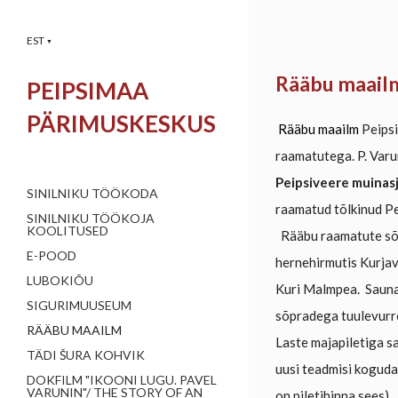
EST
▼
Rääbu maail
PEIPSIMAA
PÄRIMUSKESKUS
Rääbu maailm
Peipsi
raamatutega. P. Varu
Peipsiveere muinas
SINILNIKU TÖÖKODA
raamatud tõlkinud Pe
SINILNIKU TÖÖKOJA
KOOLITUSED
Rääbu raamatute sõb
E-POOD
hernehirmutis Kurja
LUBOKIÕU
Kuri Malmpea.
Sauna
SIGURIMUUSEUM
sõpradega tuulevurr
RÄÄBU MAAILM
Laste majapiletiga s
TÄDI ŠURA KOHVIK
uusi teadmisi koguda
DOKFILM "IKOONI LUGU. PAVEL
VARUNIN"/ THE STORY OF AN
on piletihinna sees).