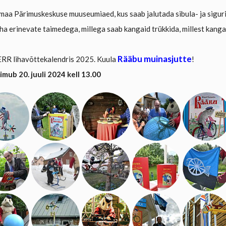
maa Pärimuskeskuse muuseumiaed, kus saab jalutada sibula- ja sigu
ha erinevate taimedega, millega saab kangaid trükkida, millest kangak
Rääbu muinasjutte
RR lihavõttekalendris 2025. Kuula
!
mub 20. juuli 2024 kell 13.00