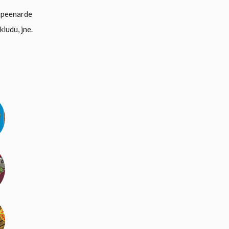
ripeenarde
iudu, jne.