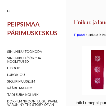
EST
▼
Linikud ja la
PEIPSIMAA
PÄRIMUSKESKUS
E-pood
/
Linikud ja la
SINILNIKU TÖÖKODA
SINILNIKU TÖÖKOJA
KOOLITUSED
E-POOD
LUBOKIÕU
SIGURIMUUSEUM
RÄÄBU MAAILM
TÄDI ŠURA KOHVIK
DOKFILM "IKOONI LUGU. PAVEL
Linik Lumepall p
VARUNIN"/ THE STORY OF AN