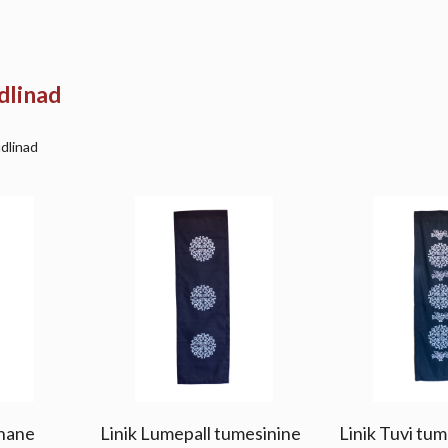
udlinad
udlinad
unane
Linik Lumepall tumesinine
Linik Tuvi tu