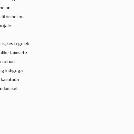
ine on
slitõmbel on
oojale.
nik, kes tegeleb
alike taimsete
n olnud
ing indigoga
s kasutada
ndamisel.