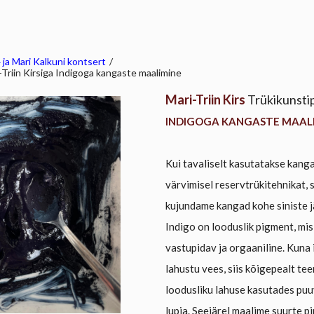
ja Mari Kalkuni kontsert
/
i-Triin Kirsiga Indigoga kangaste maalimine
Mari-Triin Kirs
Trükikunsti
INDIGOGA KANGASTE MAAL
Kui tavaliselt kasutatakse kang
värvimisel reservtrükitehnikat, 
kujundame kangad kohe siniste 
Indigo on looduslik pigment, mis
vastupidav ja orgaaniline. Kuna 
lahustu vees, siis kõigepealt tee
loodusliku lahuse kasutades puuv
lupja. Seejärel maalime suurte p