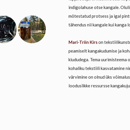
indigolahuse otse kangale. Olul
mõtestatud protsess ja igal pint
tähendus nii kangale kui kanga l
Mari-Triin Kirs
on tekstiilikunst
peamiselt kangakudumise ja koh
kiududega. Tema uurimisteema o
kohaliku tekstiili kasvatamine n
värvimine on olnud üks võimalu
looduslikke ressursse kangakuju