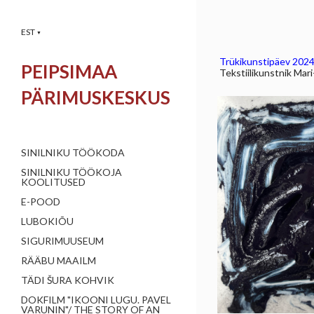
EST
▼
Trükikunstipäev 2024 
PEIPSIMAA
Tekstiilikunstnik Mar
PÄRIMUSKESKUS
SINILNIKU TÖÖKODA
SINILNIKU TÖÖKOJA
KOOLITUSED
E-POOD
LUBOKIÕU
SIGURIMUUSEUM
RÄÄBU MAAILM
TÄDI ŠURA KOHVIK
DOKFILM "IKOONI LUGU. PAVEL
VARUNIN"/ THE STORY OF AN