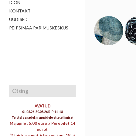
ICON
KONTAKT
UUDISED
PEIPSIMAA PÄRIMUSKESKUS
AVATUD
01.06.26-30.08.26 R-P 11-18
Teistel aegadel gruppidele ettetellimisel
Majapilet 5.00 eurot/
Perepilet 14
eurot
(2 täiskasvanut + lapsed kuni 18 a)