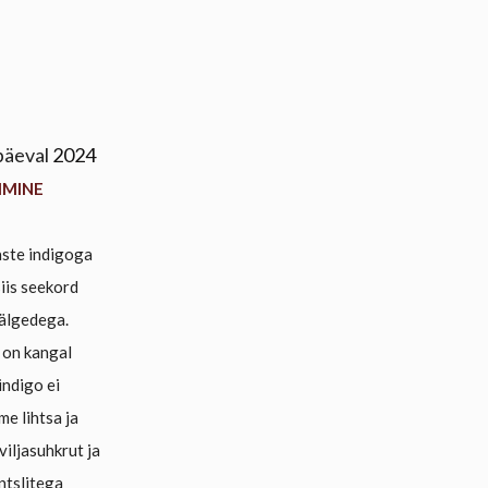
päeval
2024
IMINE
aste indigoga
siis seekord
jälgedega.
 on kangal
indigo ei
me lihtsa ja
iljasuhkrut ja
intslitega