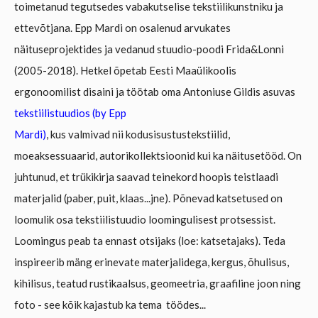
toimetanud tegutsedes vabakutselise tekstiilikunstniku ja
ettevõtjana. Epp Mardi on osalenud arvukates
näituseprojektides ja vedanud stuudio-poodi Frida&Lonni
(2005-2018).
Hetkel õpetab Eesti Maaülikoolis
ergonoomilist disaini ja töötab oma Antoniuse Gildis asuvas
tekstiilistuudios (by Epp
Mardi)
, kus valmivad nii kodusisustustekstiilid,
moeaksessuaarid, autorikollektsioonid kui ka
näitusetööd. On
juhtunud, et trükikirja saavad teinekord hoopis teistlaadi
materjalid (paber, puit, klaas...jne).
Põnevad katsetused on
loomulik osa tekstiilistuudio loomingulisest protsessist.
Loomingus peab ta ennast otsijaks (loe: katsetajaks). Teda
inspireerib mäng erinevate materjalidega,
kergus, õhulisus,
kihilisus, teatud rustikaalsus, geomeetria, graafiline joon ning
foto - see kõik kajastub
ka tema töödes...