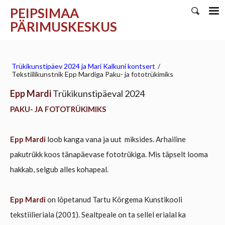
PEIPSIMAA
PÄRIMUSKESKUS
Trükikunstipäev 2024 ja Mari Kalkuni kontsert
/
Tekstiilikunstnik Epp Mardiga Paku- ja fototrükimiks
Epp Mardi
Trükikunstipäeval 2024
PAKU- JA FOTOTRÜKIMIKS
Epp Mardi
loob kanga vana ja uut miksides. Arhailine
pakutrükk koos tänapäevase fototrükiga. Mis täpselt looma
hakkab, selgub alles kohapeal.
Epp Mardi
on lõpetanud Tartu Kõrgema Kunstikooli
tekstiilieriala (2001). Sealtpeale on ta sellel erialal ka