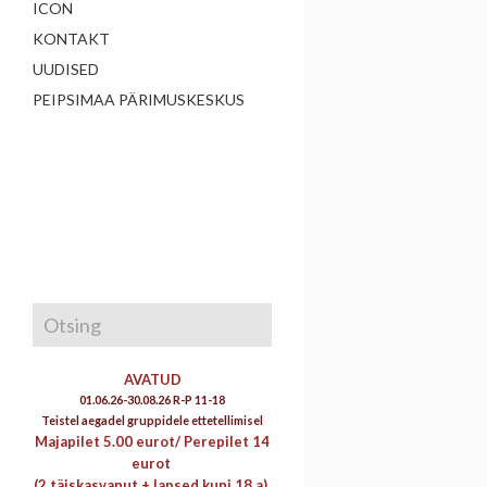
ICON
KONTAKT
UUDISED
PEIPSIMAA PÄRIMUSKESKUS
AVATUD
01.06.26-30.08.26 R-P 11-18
Teistel aegadel gruppidele ettetellimisel
Majapilet 5.00 eurot/
Perepilet 14
eurot
(2 täiskasvanut + lapsed kuni 18 a)