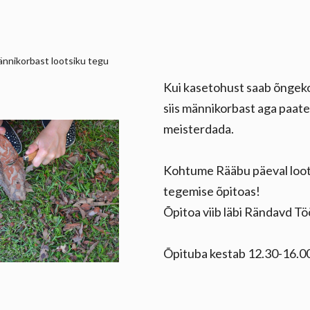
nnikorbast lootsiku tegu
Kui kasetohust saab õngeko
siis männikorbast aga paate
meisterdada.
Kohtume Rääbu päeval loot
tegemise õpitoas!
Õpitoa viib läbi Rändavd 
Õpituba kestab 12.30-16.0