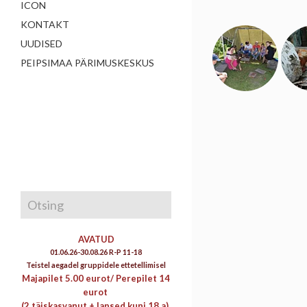
ICON
KONTAKT
UUDISED
PEIPSIMAA PÄRIMUSKESKUS
AVATUD
01.06.26-30.08.26 R-P 11-18
Teistel aegadel gruppidele ettetellimisel
Majapilet 5.00 eurot/
Perepilet 14
eurot
(2 täiskasvanut + lapsed kuni 18 a)