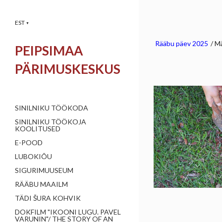
EST
▼
Rääbu päev 2025
/
Mä
PEIPSIMAA
PÄRIMUSKESKUS
SINILNIKU TÖÖKODA
SINILNIKU TÖÖKOJA
KOOLITUSED
E-POOD
LUBOKIÕU
SIGURIMUUSEUM
RÄÄBU MAAILM
TÄDI ŠURA KOHVIK
DOKFILM "IKOONI LUGU. PAVEL
VARUNIN"/ THE STORY OF AN