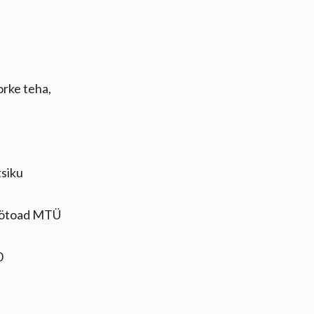
rke teha,
siku
Töötoad MTÜ
0