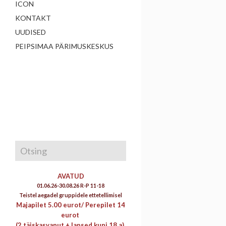
ICON
KONTAKT
UUDISED
PEIPSIMAA PÄRIMUSKESKUS
AVATUD
01.06.26-30.08.26 R-P 11-18
Teistel aegadel gruppidele ettetellimisel
Majapilet 5.00 eurot/
Perepilet 14
eurot
(2 täiskasvanut + lapsed kuni 18 a)