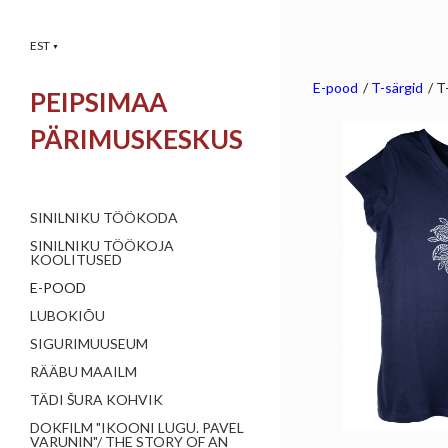
EST
▼
E-pood
/
T-särgid
/
T
PEIPSIMAA
PÄRIMUSKESKUS
SINILNIKU TÖÖKODA
SINILNIKU TÖÖKOJA
KOOLITUSED
E-POOD
LUBOKIÕU
SIGURIMUUSEUM
RÄÄBU MAAILM
TÄDI ŠURA KOHVIK
DOKFILM "IKOONI LUGU. PAVEL
VARUNIN"/ THE STORY OF AN