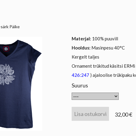
-särk Päike
Materjal:
100% puuvill
Hooldus:
Masinpesu 40
°C
Kergelt taljes
Ornament trükitud käsitsi ERMi 
426:247
) ajaloolise trükipaku 
Suurus
Lisa ostukorvi
32,00 €