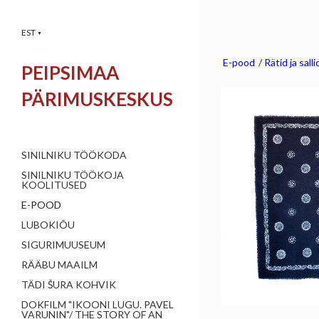
EST
▼
E-pood
/
Rätid ja salli
PEIPSIMAA
PÄRIMUSKESKUS
SINILNIKU TÖÖKODA
SINILNIKU TÖÖKOJA
KOOLITUSED
E-POOD
LUBOKIÕU
SIGURIMUUSEUM
RÄÄBU MAAILM
TÄDI ŠURA KOHVIK
DOKFILM "IKOONI LUGU. PAVEL
VARUNIN"/ THE STORY OF AN