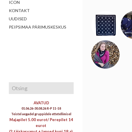
ICON
KONTAKT
UUDISED
PEIPSIMAA PÄRIMUSKESKUS
AVATUD
01.06.26-30.08.26 R-P 11-18
Teistel aegadel gruppidele ettetellimisel
Majapilet 5.00 eurot/
Perepilet 14
eurot
(2 täiskasvanut + lapsed kuni 18 a)