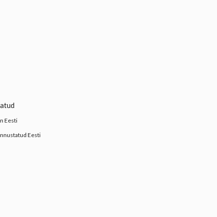
gatud
on Eesti
unnustatud Eesti