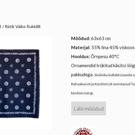
d
/
Rätik Väike Rukkilill
Mõõdud:
63x63 cm
Materjal:
55% lina 45% viskoos
Hooldus:
Õrnpesu 40
°C
Ornamendid trükitud käsitsi lõi
pakkudega.
Sinilniku kollektsioonile 
Rahvakunsti ja Käsitöö Liit omistanud T
käsitöö märgi.
Läbi müüdud