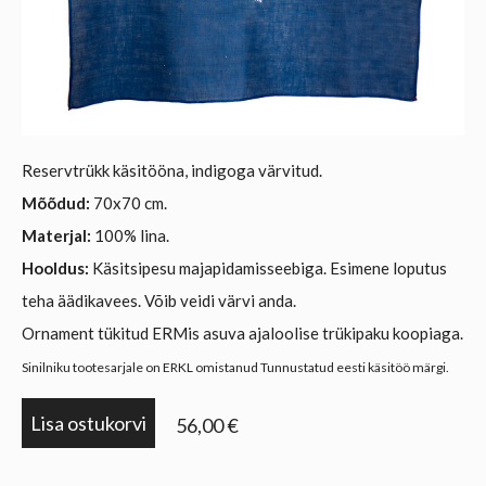
Reservtrükk käsitööna, indigoga värvitud.
Mõõdud:
70x70 cm.
Materjal:
100% lina.
Hooldus:
Käsitsipesu majapidamisseebiga. Esimene loputus
teha äädikavees. Võib veidi värvi anda.
Ornament tükitud ERMis asuva ajaloolise trükipaku koopiaga.
Sinilniku tootesarjale on ERKL omistanud Tunnustatud eesti käsitöö märgi.
Lisa ostukorvi
56,00 €