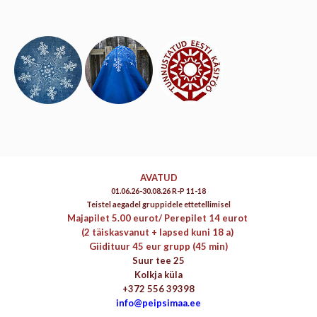
AVATUD
01.06.26-30.08.26 R-P 11-18
Teistel aegadel gruppidele ettetellimisel
Majapilet 5.00 eurot/
Perepilet 14 eurot
(2 täiskasvanut + lapsed kuni 18 a)
Giidituur 45 eur grupp (45 min)
Suur tee 25
Kolkja küla
+372 556 39398
info@peipsimaa.ee