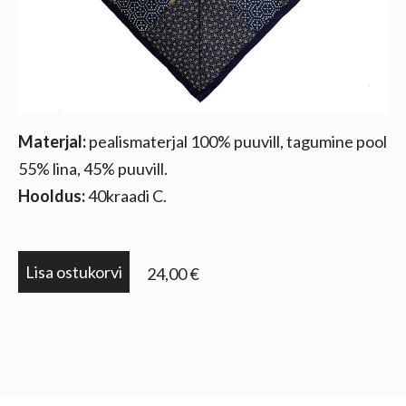
Materjal:
pealismaterjal 100% puuvill, tagumine pool
55% lina, 45% puuvill.
Hooldus:
40kraadi C.
Lisa ostukorvi
24,00 €