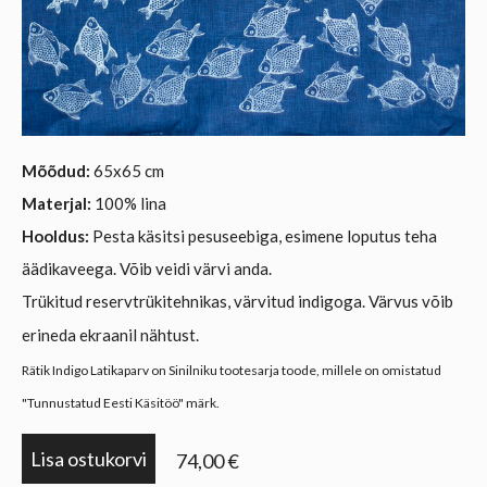
Mõõdud:
65x65 cm
Materjal:
100% lina
Hooldus:
Pesta käsitsi pesuseebiga, esimene loputus teha
äädikaveega. Võib veidi värvi anda.
Trükitud reservtrükitehnikas, värvitud indigoga. Värvus võib
erineda ekraanil nähtust.
Rätik Indigo Latikaparv on Sinilniku tootesarja toode, millele on omistatud
"Tunnustatud Eesti Käsitöö" märk.
Lisa ostukorvi
74,00 €