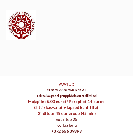
AVATUD
01.06.26-30.08.26 R-P 11-18
Teistel aegadel gruppidele ettetellimisel
Majapilet 5.00 eurot/
Perepilet 14 eurot
(2 täiskasvanut + lapsed kuni 18 a)
Giidituur 45 eur grupp (45 min)
Suur tee 25
Kolkja küla
+372 556 39398