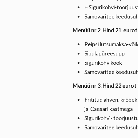
+ Sigurikohvi-toorjuu
Samovaritee keedusu
Menüü nr 2. Hind 21 eurot
Peipsi lutsumaksa-või
Sibulapüreesupp
Sigurikohvikook
Samovaritee keedusu
Menüü nr 3. Hind 22 eurot
Frititud ahven, krõbekar
ja Caesari kastmega
Sigurikohvi- toorjuus
Samovaritee keedusu