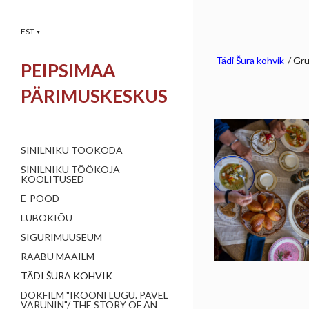
EST
▼
Tädi Šura kohvik
/
Gr
PEIPSIMAA
PÄRIMUSKESKUS
SINILNIKU TÖÖKODA
SINILNIKU TÖÖKOJA
KOOLITUSED
E-POOD
LUBOKIÕU
SIGURIMUUSEUM
RÄÄBU MAAILM
TÄDI ŠURA KOHVIK
DOKFILM "IKOONI LUGU. PAVEL
VARUNIN"/ THE STORY OF AN