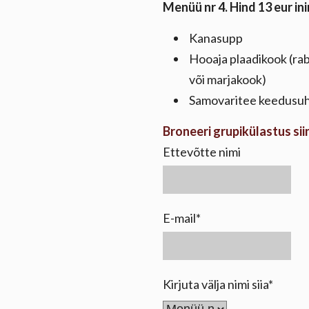
Menüü nr 4.
Hind 13 eur in
Kanasupp
Hooaja plaadikook (ra
või marjakook)
Samovaritee keedusu
Broneeri grupikülastus sii
Ettevõtte nimi
E-mail
Kirjuta välja nimi siia