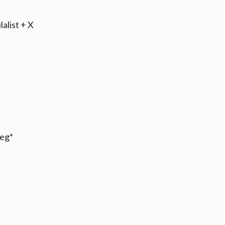
lalist + X
aeg