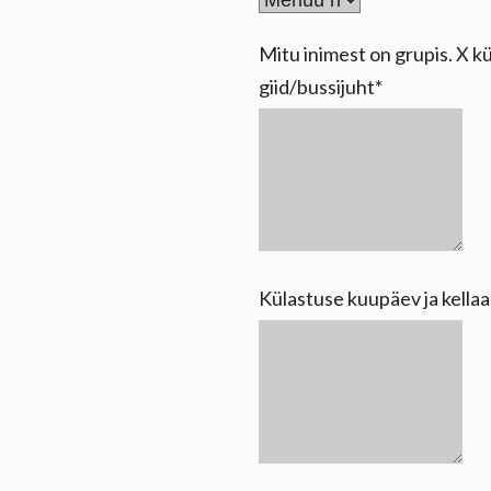
Mitu inimest on grupis. X kü
giid/bussijuht
Külastuse kuupäev ja kella