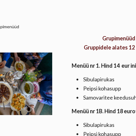
upimenüüd
Grupimenüüd
Gruppidele alates 12
Menüü nr 1. Hind 14 eur i
Sibulapirukas
Peipsi kohasupp
Samovaritee keedusu
Menüü nr 1B. Hind 18 euro
Sibulapirukas
Peipsi kohasupp