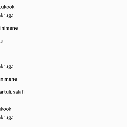
stukook
hkruga
 inimene
ku
hkruga
 inimene
tuli, salati
tukook
hkruga