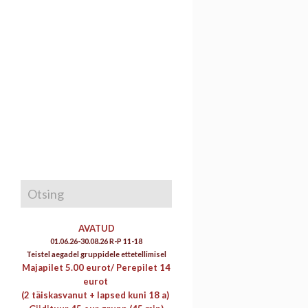
AVATUD
01.06.26-30.08.26 R-P 11-18
Teistel aegadel gruppidele ettetellimisel
Majapilet 5.00 eurot/
Perepilet 14
eurot
(2 täiskasvanut + lapsed kuni 18 a)