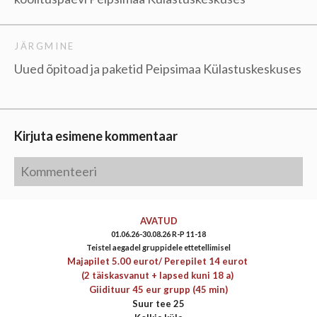
JÄRGMINE
Uued õpitoad ja paketid Peipsimaa Külastuskeskuses
Kirjuta esimene kommentaar
AVATUD
01.06.26-30.08.26 R-P 11-18
Teistel aegadel gruppidele ettetellimisel
Majapilet 5.00 eurot/
Perepilet 14 eurot
(2 täiskasvanut + lapsed kuni 18 a)
Giidituur 45 eur grupp (45 min)
Suur tee 25