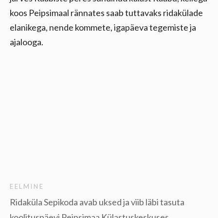
koos Peipsimaal rännates saab tuttavaks ridakülade
elanikega, nende kommete, igapäeva tegemiste ja
ajalooga.
EELMINE
Ridaküla Sepikoda avab uksed ja viib läbi tasuta
koolituspäevi Peipsimaa Külastuskeskuses