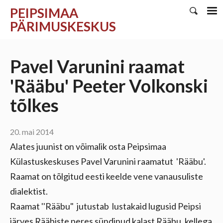
PEIPSIMAA
PÄRIMUSKESKUS
Pavel Varunini raamat
'Rääbu' Peeter Volkonski
tõlkes
20. mai 2014
Alates juunist on võimalik osta Peipsimaa
Külastuskeskuses Pavel Varunini raamatut 'Rääbu'.
Raamat on tõlgitud eesti keelde vene vanausuliste
dialektist.
Raamat ''Rääbu" jutustab lustakaid lugusid Peipsi
järves Rääbiste peres sündinud kalast Rääbu, kellega