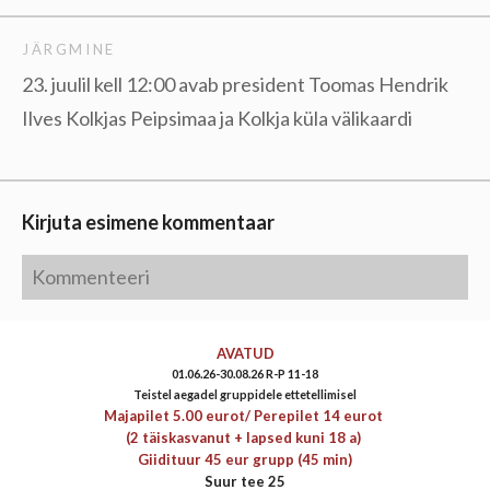
JÄRGMINE
23. juulil kell 12:00 avab president Toomas Hendrik
Ilves Kolkjas Peipsimaa ja Kolkja küla välikaardi
Kirjuta esimene kommentaar
AVATUD
01.06.26-30.08.26 R-P 11-18
Teistel aegadel gruppidele ettetellimisel
Majapilet 5.00 eurot/
Perepilet 14 eurot
(2 täiskasvanut + lapsed kuni 18 a)
Giidituur 45 eur grupp (45 min)
Suur tee 25