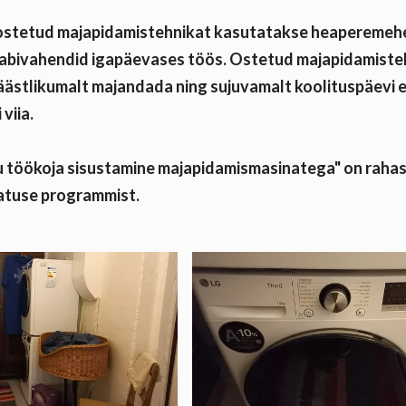
ostetud majapidamistehnikat kasutatakse heaperemehel
 abivahendid igapäevases töös. Ostetud majapidamiste
äästlikumalt majandada ning sujuvamalt koolituspäevi 
 viia.
iku töökoja sisustamine majapidamismasinatega" on raha
atuse programmist.