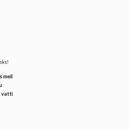
eks!
s meil
u
 vatti