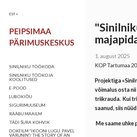
EST
▼
"Sinilni
PEIPSIMAA
majapid
PÄRIMUSKESKUS
1. august 2025
KOP Tartumaa 2024
SINILNIKU TÖÖKODA
SINILNIKU TÖÖKOJA
KOOLITUSED
Projektiga «Sini
E-POOD
võimalus osta nii
LUBOKIÕU
triikrauda. Kui t
SIGURIMUUSEUM
saanud, siis nüüd
RÄÄBU MAAILM
TÄDI ŠURA KOHVIK
Me saame uhke 
DOKFILM "IKOONI LUGU. PAVEL
VARUNIN"/ THE STORY OF AN