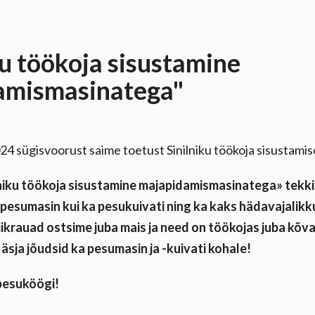
ku töökoja sisustamine
amismasinatega"
 sügisvoorust saime toetust Sinilniku töökoja sisustamis
lniku töökoja sisustamine majapidamismasinatega» tekki
 pesumasin kui ka pesukuivati ning ka kaks hädavajalikk
riikrauad ostsime juba mais ja need on töökojas juba kõva
 äsja jõudsid ka pesumasin ja -kuivati kohale!
pesuköögi!