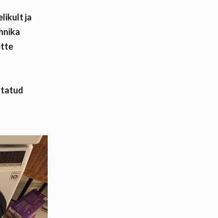
ikult ja
hnika
ette
statud