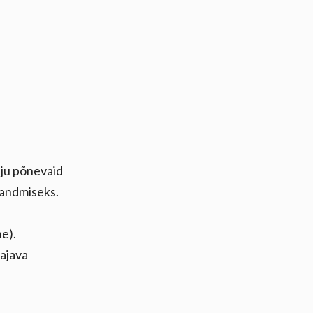
lju põnevaid
 andmiseks.
e).
ajava