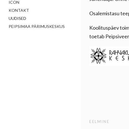
ICON
KONTAKT
Osalemistasu teep
UUDISED
PEIPSIMAA PÄRIMUSKESKUS
Koolituspäev toim
toetab Peipsivee
EELMINE