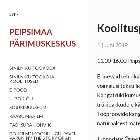
EST
▼
Koolitu
PEIPSIMAA
PÄRIMUSKESKUS
1. juuni 2019
11.00-16.00 Peip
SINILNIKU TÖÖKODA
Erinevaid tehnika
SINILNIKU TÖÖKOJA
KOOLITUSED
võimalusi tekstii
E-POOD
Kangatrüki kursus
LUBOKIÕU
trükipakkudele kä
SIGURIMUUSEUM
Tööproovide kang
RÄÄBU MAAILM
naturaalsest mater
TÄDI ŠURA KOHVIK
DOKFILM "IKOONI LUGU. PAVEL
Juhendaja: Õnne
VARUNIN"/ THE STORY OF AN