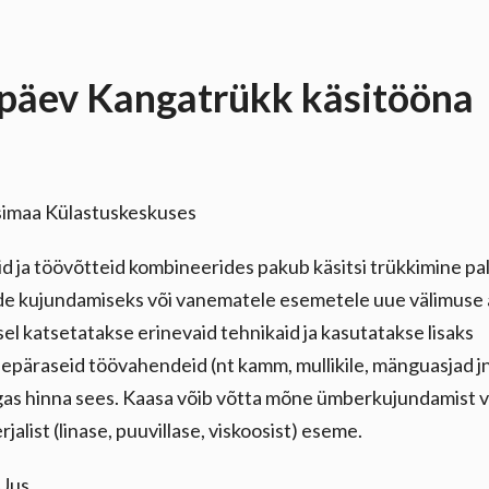
späev Kangatrükk käsitööna
simaa Külastuskeskuses
id ja töövõtteid kombineerides pakub käsitsi trükkimine pa
lide kujundamiseks või vanematele esemetele uue välimuse
el katsetatakse erinevaid tehnikaid ja kasutatakse lisaks
epäraseid töövahendeid (nt kamm, mullikile, mänguasjad jn
as hinna sees. Kaasa võib võtta mõne ümberkujundamist v
jalist (linase, puuvillase, viskoosist) eseme.
 Uus