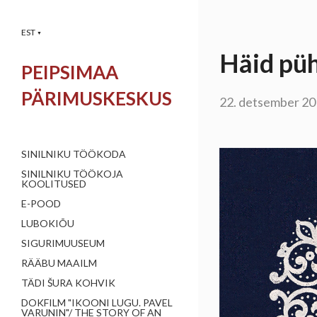
EST
▼
Häid püh
PEIPSIMAA
PÄRIMUSKESKUS
22. detsember 2
SINILNIKU TÖÖKODA
SINILNIKU TÖÖKOJA
KOOLITUSED
E-POOD
LUBOKIÕU
SIGURIMUUSEUM
RÄÄBU MAAILM
TÄDI ŠURA KOHVIK
DOKFILM "IKOONI LUGU. PAVEL
VARUNIN"/ THE STORY OF AN