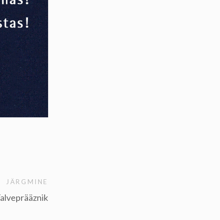
JÄRGMINE
Talveprääznik